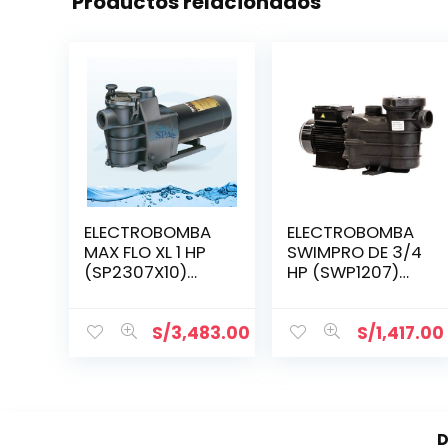
Productos relacionados
ELECTROBOMBA
ELECTROBOMBA
MAX FLO XL 1 HP
SWIMPRO DE 3/4
(SP2307X10)
HP (SWP1207)
MONOFÁSICA
monofásica
S/
3,483.00
S/
1,417.00
D