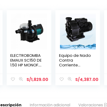
ELECTROBOMBA
Equipo de Nado
EMAUX SC150 DE
Contra
1.50 HP MONOF.
Corriente
(88021807)
AQUANT STP-
2200
S/
1,829.00
S/
4,387.00
escripción
Información adicional
Valoraciones (