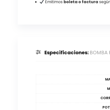
Emitimos
boleta o factura
según
Especificaciones:
BOMBA F
M
M
CORR
POT