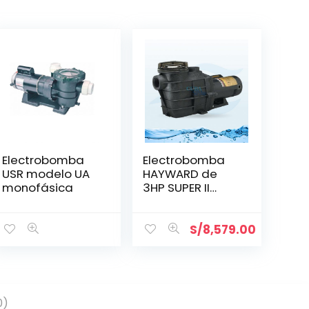
Electrobomba
Electrobomba
USR modelo UA
HAYWARD de
monofásica
3HP SUPER II
Monofásica
S/
8,579.00
0)