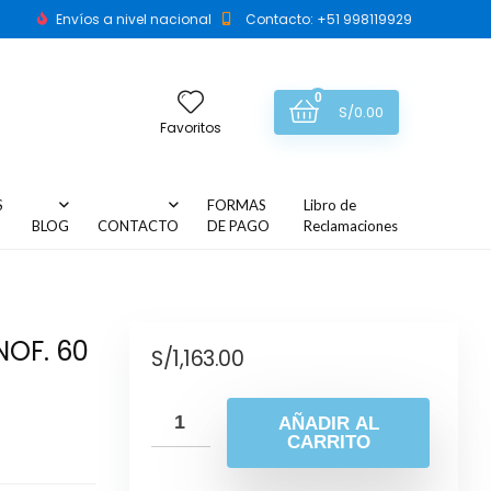
Envíos a nivel nacional
Contacto: +51 998119929
0
S/
0.00
Favoritos
S
FORMAS
Libro de
BLOG
CONTACTO
DE PAGO
Reclamaciones
NOF. 60
S/
1,163.00
AÑADIR AL
CARRITO