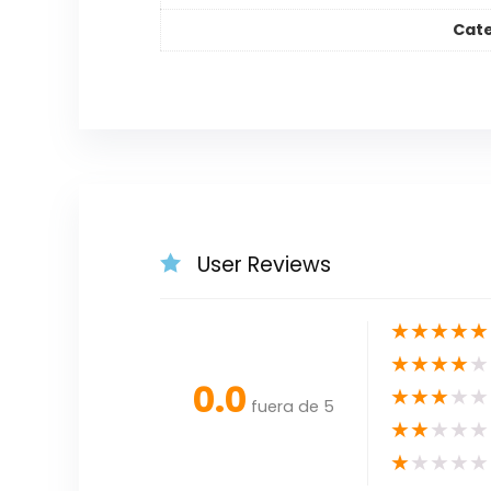
Cat
User Reviews
★
★
★
★
★
★
★
★
★
★
0.0
★
★
★
★
★
fuera de 5
★
★
★
★
★
★
★
★
★
★