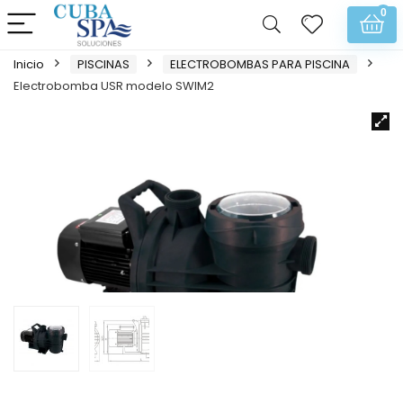
0
Inicio
PISCINAS
ELECTROBOMBAS PARA PISCINA
Electrobomba USR modelo SWIM2