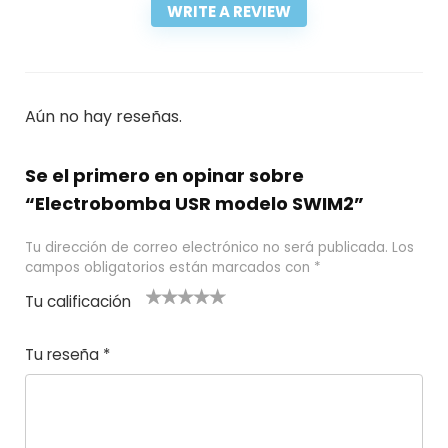
WRITE A REVIEW
Aún no hay reseñas.
Se el primero en opinar sobre
“Electrobomba USR modelo SWIM2”
Tu dirección de correo electrónico no será publicada.
Los
campos obligatorios están marcados con
*
Tu calificación
1
2
3 de 5
4 de 5
5 de 5
d
de
estrel
estrella
estrellas
Tu reseña
*
e
5
las
s
5
estr
e
ella