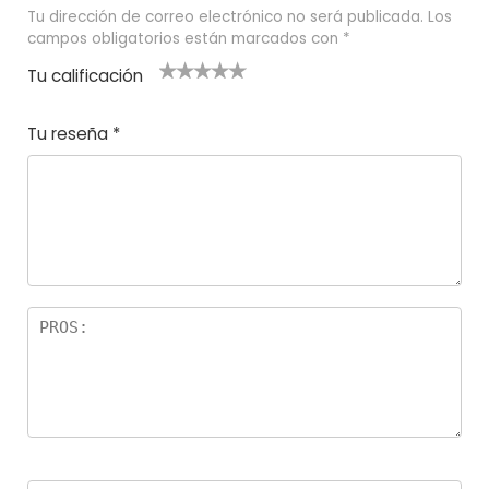
Tu dirección de correo electrónico no será publicada.
Los
campos obligatorios están marcados con
*
Tu calificación
1
2
3 de 5
4 de 5
5 de 5
d
de
estrel
estrella
estrellas
Tu reseña
*
e
5
las
s
5
estr
e
ella
st
s
r
el
la
s