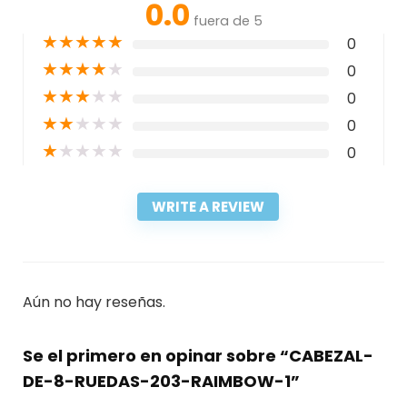
0.0
fuera de 5
★
★
★
★
★
0
★
★
★
★
★
0
★
★
★
★
★
0
★
★
★
★
★
0
★
★
★
★
★
0
WRITE A REVIEW
Aún no hay reseñas.
Se el primero en opinar sobre “CABEZAL-
DE-8-RUEDAS-203-RAIMBOW-1”