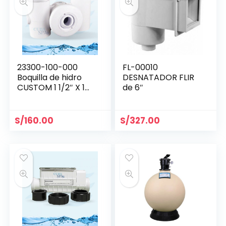
23300-100-000
FL-00010
Boquilla de hidro
DESNATADOR FLIR
CUSTOM 1 1/2″ X 1
de 6″
1/2″
S/
160.00
S/
327.00