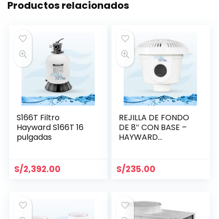
Productos relacionados
S166T Filtro
REJILLA DE FONDO
Hayward S166T 16
DE 8″ CON BASE –
pulgadas
HAYWARD
WG1051AV
S/
2,392.00
S/
235.00