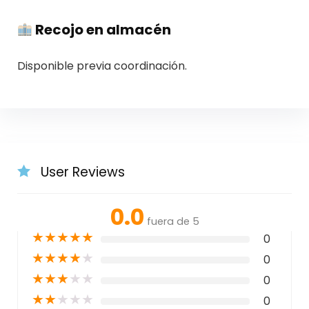
Recojo en almacén
Disponible previa coordinación.
User Reviews
0.0
fuera de 5
★
★
★
★
★
0
★
★
★
★
★
0
★
★
★
★
★
0
★
★
★
★
★
0