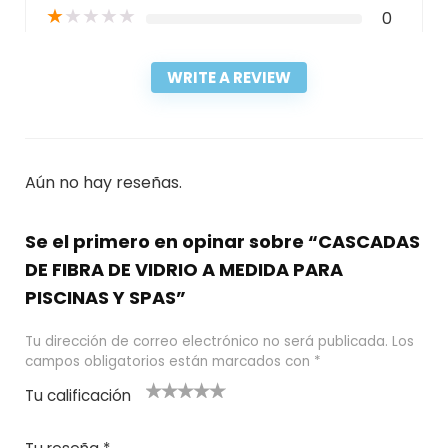
★
★
★
★
★
0
WRITE A REVIEW
Aún no hay reseñas.
Se el primero en opinar sobre “CASCADAS
DE FIBRA DE VIDRIO A MEDIDA PARA
PISCINAS Y SPAS”
Tu dirección de correo electrónico no será publicada.
Los
campos obligatorios están marcados con
*
Tu calificación
1
2
3 de 5
4 de 5
5 de 5
d
de
estrel
estrella
estrellas