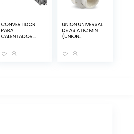
CONVERTIDOR
UNION UNIVERSAL
PARA
DE ASIATIC MIN
CALENTADOR
(UNION
135,000 DE GNV A
UNIVERSAL,
GLP
ADAPTADOR,
O’RING)