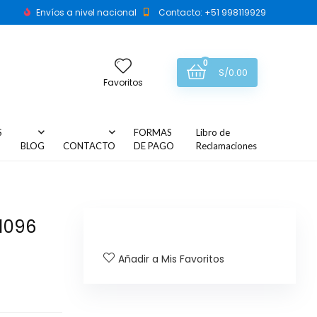
Envíos a nivel nacional
Contacto: +51 998119929
0
S/
0.00
Favoritos
S
FORMAS
Libro de
BLOG
CONTACTO
DE PAGO
Reclamaciones
1096
Añadir a Mis Favoritos