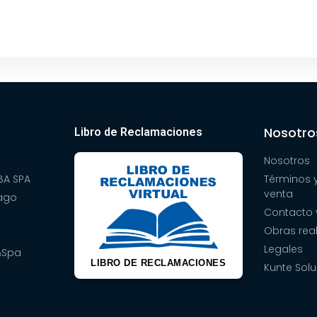
Nosotro
Libro de Reclamaciones
Nosotros
A SPA
Términos 
venta
pago
Contacto 
Obras rea
Legales
&Spa
LIBRO DE RECLAMACIONES
Kunte Solu