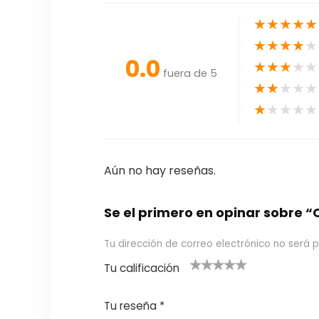
★
★
★
★
★
★
★
★
★
★
0.0
★
★
★
★
★
fuera de 5
★
★
★
★
★
★
★
★
★
★
Aún no hay reseñas.
Se el primero en opinar sobr
Tu dirección de correo electrónico no será p
Tu calificación
1
2
3 de 5
4 de 5
5 de 5
d
de
estrel
estrella
estrellas
Tu reseña
*