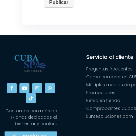
Servicio al cliente
Preguntas frecuentes
Como comprar en CUB
Múltiples medios de 
Promociones
Retiro en tienda
Comprobantes Cuba
Contamos con más de
kuntesoluciones.com
17 años dedicados al
bienestar y confort.