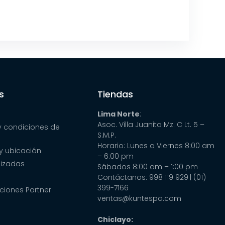
s
Tiendas
Lima Norte
:
Asoc. Villa Juanita Mz. C Lt. 5 –
y condiciones de
S.M.P.
Horario: Lunes a Viernes 8:00 am
y ubicación
– 6:00 pm
lizadas
Sábados 8:00 am – 1:00 pm
Contáctanos: 998 119 929
| (01)
399-7166
ciones Partner
ventas@kuntespa.com
Chiclayo: