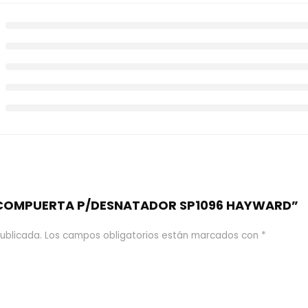
e “COMPUERTA P/DESNATADOR SP1096 HAYWARD”
ublicada.
Los campos obligatorios están marcados con
*