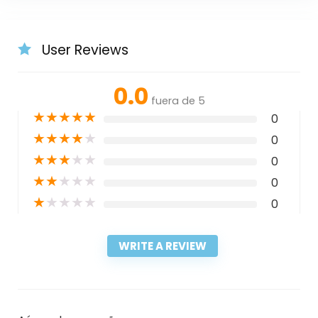
User Reviews
0.0
fuera de 5
★
★
★
★
★
0
★
★
★
★
★
0
★
★
★
★
★
0
★
★
★
★
★
0
★
★
★
★
★
0
WRITE A REVIEW