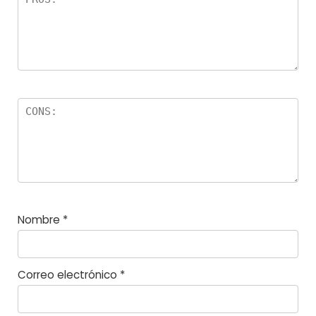
la
s
Nombre
*
Correo electrónico
*