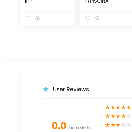
1HP
P/PISCINA
DESBORDANTE
User Reviews
★
★
★
★
★
★
★
★
★
★
0.0
★
★
★
★
★
fuera de 5