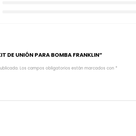
“KIT DE UNIÓN PARA BOMBA FRANKLIN”
ublicada.
Los campos obligatorios están marcados con
*