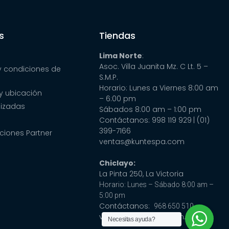
s
Tiendas
Lima Norte
:
Asoc. Villa Juanita Mz. C Lt. 5 –
y condiciones de
S.M.P.
Horario: Lunes a Viernes 8:00 am
y ubicación
– 6:00 pm
lizadas
Sábados 8:00 am – 1:00 pm
Contáctanos: 998 119 929
| (01)
399-7166
ciones Partner
ventas@kuntespa.com
Chiclayo:
La Pinta 250, La Victoria
Horario: Lunes – Sábado 8:00 am –
5:00 pm
Contáctanos:
968 650 510
ventas@cubaspa.com.pe
Necesitas ayuda?