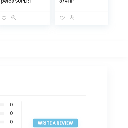
pelos SUPER II
3/4HP
0
0
0
WRITE A REVIEW