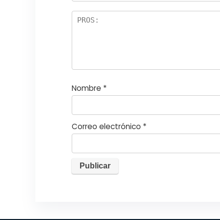
el
la
s
Nombre
*
Correo electrónico
*