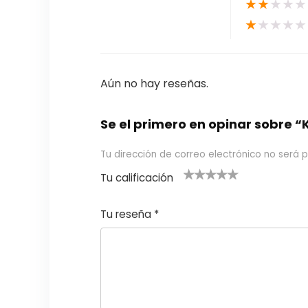
★
★
★
★
★
★
★
★
★
★
Aún no hay reseñas.
Se el primero en opinar sobre 
Tu dirección de correo electrónico no será p
Tu calificación
1
2
3 de 5
4 de 5
5 de 5
d
de
estrel
estrella
estrellas
Tu reseña
*
e
5
las
s
5
estr
e
ella
st
s
r