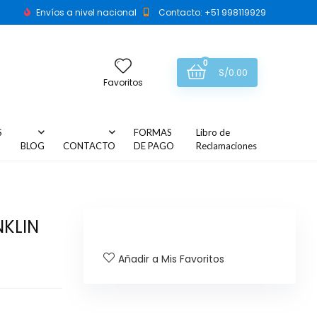
Envíos a nivel nacional
Contacto: +51 998119929
0
S/
0.00
Favoritos
S
FORMAS
Libro de
BLOG
CONTACTO
DE PAGO
Reclamaciones
NKLIN
Añadir a Mis Favoritos