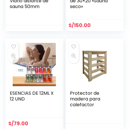
Vidrio aislante de
de 30×20 «Sauna
sauna 50mm
seco»
S/
150.00
ESENCIAS DE 12ML X
Protector de
12 UND
madera para
calefactor
S/
79.00