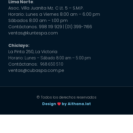
Lima Norte
:
Asoc. Villa Juanita Mz. C Lt. 5 – S.M.P.
Horario: Lunes a Viernes 8:00 am – 6:00 pm
Sábados 8:00 am – 1:00 pm
Contáctanos: 998 119 929
| (01) 399-7166
ventas@kuntespa.com
Chiclayo:
La Pinta 250, La Victoria
Horario: Lunes – Sábado 8:00 am – 5:00 pm
Contáctanos:
968 650 510
ventas@cubaspa.com.pe
© Todos los derechos reservados
Design
by Aithana.lat