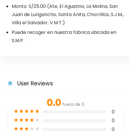
Monto: S/25.00 (Ate, El Agustino, La Molina, San
Juan de Lurigancho, Santa Anita, Chorrillos, S.J.M.,
Villa el Salvador, V.M.T.)
Puede recoger en nuestra fabrica ubicada en
S.M.P.
User Reviews
0.0
fuera de 5
★
★
★
★
★
0
★
★
★
★
★
0
★
★
★
★
★
0