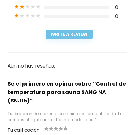
★
★
★
★
★
0
★
★
★
★
★
0
WRITE A REVIEW
Aún no hay reseñas.
Se el primero en opinar sobre “Control de
temperatura para sauna SANG NA
(SNJ15)”
Tu dirección de correo electrónico no será publicada.
Los
campos obligatorios están marcados con
*
Tu calificación
1
2
3 de 5
4 de 5
5 de 5