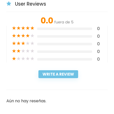
User Reviews
0.0
fuera de 5
★
★
★
★
★
0
★
★
★
★
★
0
★
★
★
★
★
0
★
★
★
★
★
0
★
★
★
★
★
0
WRITE A REVIEW
Aún no hay reseñas.