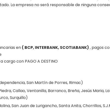
ctado. La empresa no será responsable de ninguna cons
)
ancarias en
( BCP, INTERBANK, SCOTIABANK)
, pagos co
e
ia a cargo con PAGO A DESTINO
Independencia, San Martín de Porres, Rimac)
edra, Callao, Ventanilla, Barranco, Breña, Jesús Maria, La 
urco, Surquillo)
lina, San Juan de Lurigancho, Santa Anita, Chorrillos, S.J.M.