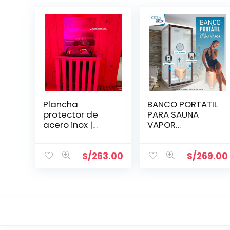
Plancha
BANCO PORTATIL
protector de
PARA SAUNA
acero inox |
VAPOR
0.48*0.70cm
0.36X0.42X0.35
S/
263.00
S/
269.00