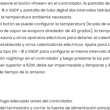
sione el botón «Power» en el controlador, la pantalla de
 Ⅲ o SNDP y pantalla de tubo digital dos intervalos hidráu
a la temperatura ambiente necesaria.
del botón se puede configurar la temperatura (la sala d
ala de vapor se evapora alrededor de 40 grados), la tempe
 sauna u otros aparatos eléctricos para detener el calen
stablecida y otros calentadores eléctricos. Ajuste para 
a tipo SN – Ⅲ o SNDP para configurar el mismo intervalo 
tón «Lighting» en el controlador y luego presione la luz pa
er superior a 62W, debe ser impermeable y lámparas y l
de tiempo de lo anterior
 fuga adecuado antes del controlador.
del termostato y cortar la fuente de alimentación princip