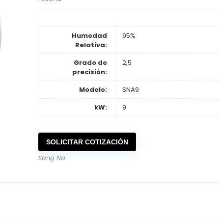
Humedad
95%
Relativa:
Grado de
2,5
precisión:
Modelo:
SNA9
kW:
9
SOLICITAR COTIZACIÓN
Sang Na