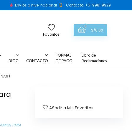
Envíos a nivel nacional
Contacto: +51 998119929
0
S/
0.00
Favoritos
S
FORMAS
Libro de
BLOG
CONTACTO
DE PAGO
Reclamaciones
SNA9)
ara
Añadir a Mis Favoritos
ORIOS PARA