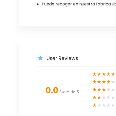
Puede recoger en nuestra fabrica ub
User Reviews
★
★
★
★
★
★
★
★
★
★
0.0
★
★
★
★
★
fuera de 5
★
★
★
★
★
★
★
★
★
★