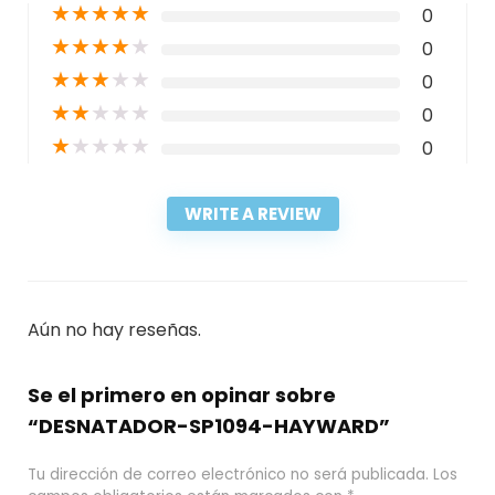
★
★
★
★
★
0
★
★
★
★
★
0
★
★
★
★
★
0
★
★
★
★
★
0
★
★
★
★
★
0
WRITE A REVIEW
Aún no hay reseñas.
Se el primero en opinar sobre
“DESNATADOR-SP1094-HAYWARD”
Tu dirección de correo electrónico no será publicada.
Los