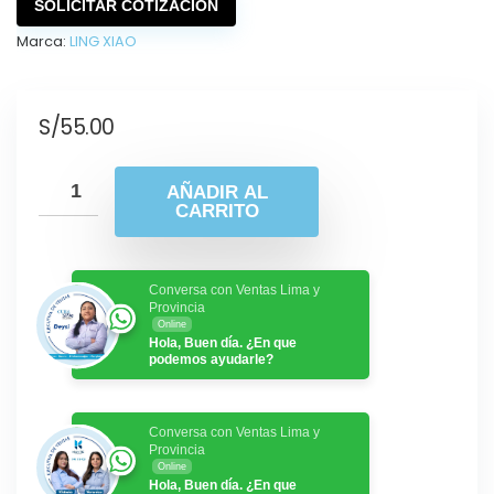
SOLICITAR COTIZACIÓN
Marca:
LING XIAO
S/
55.00
AÑADIR AL
CARRITO
Conversa con Ventas Lima y
Provincia
Online
Hola, Buen día. ¿En que
podemos ayudarle?
Conversa con Ventas Lima y
Provincia
Online
Hola, Buen día. ¿En que