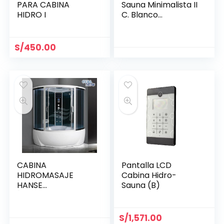
PARA CABINA
Sauna Minimalista II
HIDRO I
C. Blanco
(1200*850*2150)m
m
S/
450.00
CABINA
Pantalla LCD
HIDROMASAJE
Cabina Hidro-
HANSE
Sauna (B)
[(1350*1350*2250)
mm]
S/
1,571.00