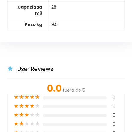
Capacidad
28
m3
Peso kg
9.5
User Reviews
0.0
fuera de 5
★
★
★
★
★
0
★
★
★
★
★
0
★
★
★
★
★
0
★
★
★
★
★
0