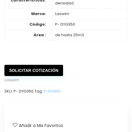
Características:
densidad
Marca:
Laswim
Código:
P- DYG350
Area :
de hasta 25m3
SOLICITAR COTIZACIÓN
Laswim
SKU:
P- DYG350
Tag:
P-DG450
Añadir a Mis Favoritos