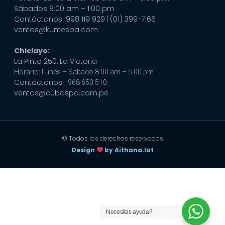
Sábados 8:00 am – 1:00 pm
Contáctanos: 998 119 929
| (01) 399-7166
ventas@kuntespa.com
Chiclayo:
La Pinta 250, La Victoria
Horario: Lunes – Sábado 8:00 am – 5:00 pm
Contáctanos:
968 650 510
ventas@cubaspa.com.pe
© Todos los derechos reservados
Design
by Aithana.lat
Necesitas ayuda?