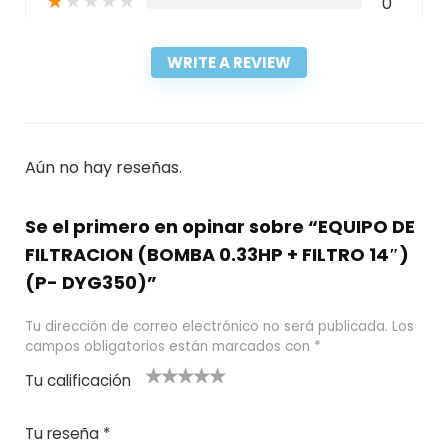
★
★
★
★
★
0
WRITE A REVIEW
Aún no hay reseñas.
Se el primero en opinar sobre “EQUIPO DE
FILTRACION (BOMBA 0.33HP + FILTRO 14″)
(P- DYG350)”
Tu dirección de correo electrónico no será publicada.
Los
campos obligatorios están marcados con
*
Tu calificación
1
2
3 de 5
4 de 5
5 de 5
d
de
estrel
estrella
estrellas
Tu reseña
*