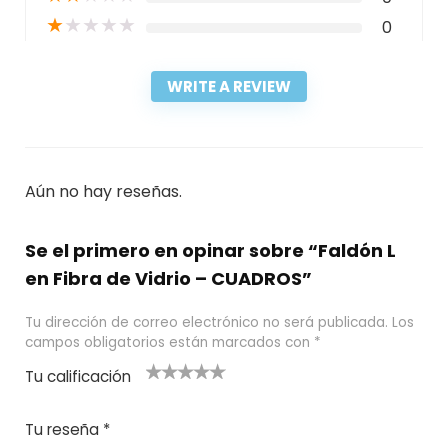
★
★
★
★
★
0
WRITE A REVIEW
Aún no hay reseñas.
Se el primero en opinar sobre “Faldón L
en Fibra de Vidrio – CUADROS”
Tu dirección de correo electrónico no será publicada.
Los
campos obligatorios están marcados con
*
Tu calificación
1
2
3 de 5
4 de 5
5 de 5
d
de
estrel
estrella
estrellas
Tu reseña
*