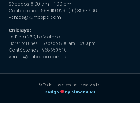
Sábados 8:00 am – 1:00 pm
Contáctanos: 998 119 929
| (01) 399-7166
ventas@kuntespa.com
Chiclayo:
La Pinta 250, La Victoria
Horario: Lunes – Sábado 8:00 am – 5:00 pm
Contáctanos:
968 650 510
ventas@cubaspa.com.pe
© Todos los derechos reservados
Design
by Aithana.lat