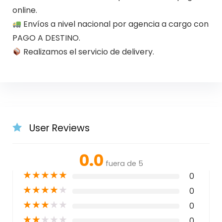
online.
Envíos a nivel nacional por agencia a cargo con
PAGO A DESTINO.
Realizamos el servicio de delivery.
User Reviews
0.0
fuera de 5
★
★
★
★
★
0
★
★
★
★
★
0
★
★
★
★
★
0
★
★
★
★
★
0