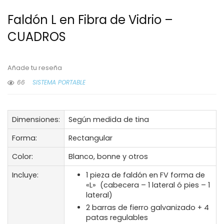
Faldón L en Fibra de Vidrio –
CUADROS
Añade tu reseña
66
SISTEMA PORTABLE
Dimensiones:
Según medida de tina
Forma:
Rectangular
Color:
Blanco, bonne y otros
Incluye:
1 pieza de faldón en FV forma de
«L» (cabecera – 1 lateral ó pies – 1
lateral)
2 barras de fierro galvanizado + 4
patas regulables