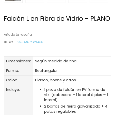
Faldón L en Fibra de Vidrio – PLANO
Añade tu reseña
40
SISTEMA PORTABLE
Dimensiones:
Según medida de tina
Forma:
Rectangular
Color:
Blanco, bonne y otros
Incluye:
1 pieza de faldón en FV forma de
«L» (cabecera – 1 lateral ó pies – 1
lateral)
2 barras de fierro galvanizado + 4
patas regulables