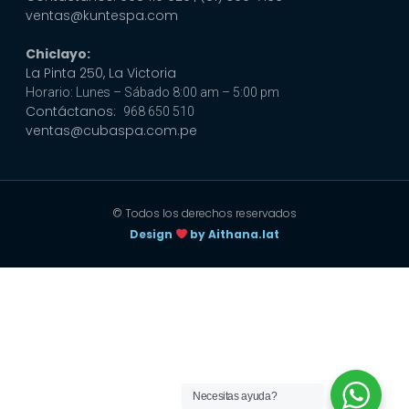
ventas@kuntespa.com
Chiclayo:
La Pinta 250, La Victoria
Horario: Lunes – Sábado 8:00 am – 5:00 pm
Contáctanos:
968 650 510
ventas@cubaspa.com.pe
© Todos los derechos reservados
Design
by Aithana.lat
Necesitas ayuda?