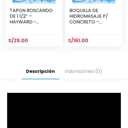
TAPON ROSCANDO
BOQUILLA DE
DE 1 1/2″ –
HIDROMASAJE P/
HAYWARD -
CONCRETO –
SP1022C
HAYWARD SP1433
S/
29.00
S/
161.00
Descripción
Valoraciones (0)