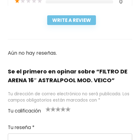
★
★
★
★
★
0
WRITE A REVIEW
Aún no hay reseñas.
Se el primero en opinar sobre “FILTRO DE
ARENA 16″ ASTRALPOOL MOD. VEICO”
Tu dirección de correo electrónico no será publicada.
Los
campos obligatorios están marcados con
*
Tu calificación
1
2
3 de 5
4 de 5
5 de 5
d
de
estrel
estrella
estrellas
Tu reseña
*
e
5
las
s