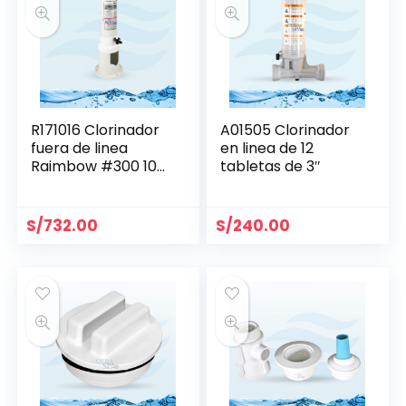
R171016 Clorinador
A01505 Clorinador
fuera de linea
en linea de 12
Raimbow #300 10
tabletas de 3″
tabs
S/
732.00
S/
240.00