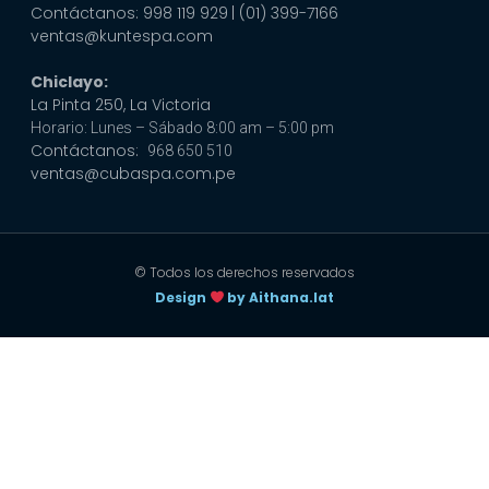
Contáctanos: 998 119 929
| (01) 399-7166
ventas@kuntespa.com
Chiclayo:
La Pinta 250, La Victoria
Horario: Lunes – Sábado 8:00 am – 5:00 pm
Contáctanos:
968 650 510
ventas@cubaspa.com.pe
© Todos los derechos reservados
Design
by Aithana.lat