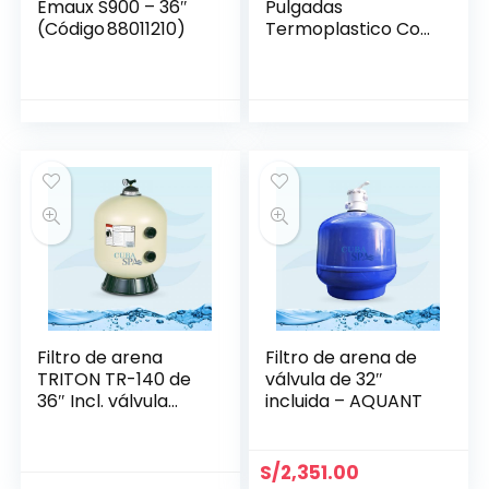
Emaux S900 – 36″
Pulgadas
(Código 88011210)
Termoplastico Con
Valvula USR
Filtro de arena
Filtro de arena de
TRITON TR-140 de
válvula de 32″
36″ Incl. válvula
incluida – AQUANT
multiport 2″-
PENTAIR
S/
2,351.00