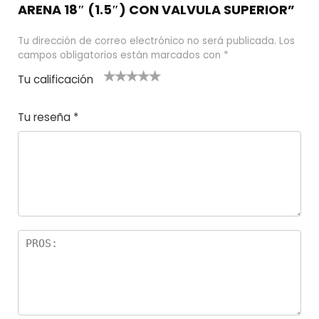
ARENA 18″ (1.5″) CON VALVULA SUPERIOR”
Tu dirección de correo electrónico no será publicada.
Los
campos obligatorios están marcados con
*
Tu calificación
1
2
3 de 5
4 de 5
5 de 5
d
de
estrel
estrella
estrellas
Tu reseña
*
e
5
las
s
5
estr
e
ella
st
s
r
el
la
s