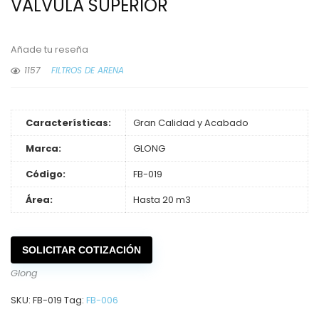
VALVULA SUPERIOR
Añade tu reseña
1157
FILTROS DE ARENA
Características:
Gran Calidad y Acabado
Marca:
GLONG
Código:
FB-019
Área:
Hasta 20 m3
SOLICITAR COTIZACIÓN
Glong
SKU:
FB-019
Tag:
FB-006