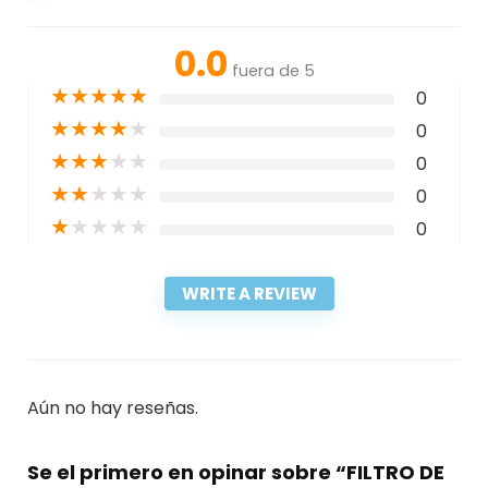
0.0
fuera de 5
★
★
★
★
★
0
★
★
★
★
★
0
★
★
★
★
★
0
★
★
★
★
★
0
★
★
★
★
★
0
WRITE A REVIEW
Aún no hay reseñas.
Se el primero en opinar sobre “FILTRO DE