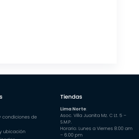
s
Tiendas
Lima Norte
:
Asoc. Villa Juanita Mz. C Lt. 5 –
y condiciones de
S.M.P.
Horario: Lunes a Viernes 8:00 am
y ubicación
– 6:00 pm