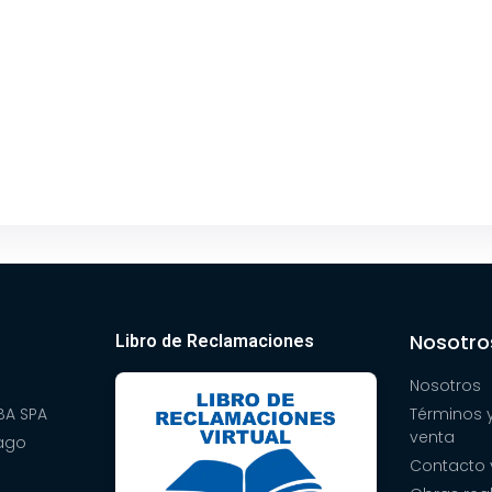
Nosotro
Libro de Reclamaciones
Nosotros
A SPA
Términos 
venta
pago
Contacto 