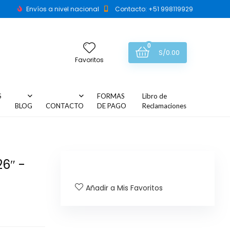
Envíos a nivel nacional
Contacto: +51 998119929
0
S/
0.00
Favoritos
S
FORMAS
Libro de
BLOG
CONTACTO
DE PAGO
Reclamaciones
26″ -
Añadir a Mis Favoritos