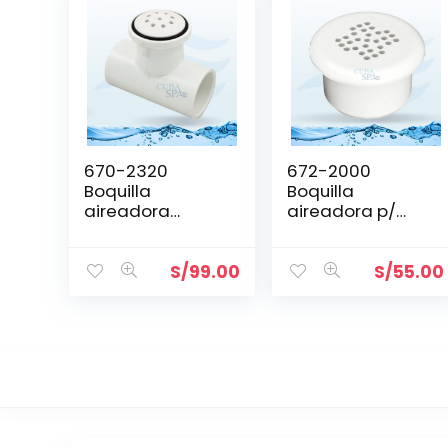
670-2320
672-2000
Boquilla
Boquilla
aireadora
aireadora p/
WATERWAY PARA
concreto color
BLOWER
blanco
WATERWAY
S/
99.00
S/
55.00