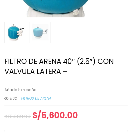
FILTRO DE ARENA 40″ (2.5″) CON
VALVULA LATERA –
Añade tu reseña
1162
FILTROS DE ARENA
S/
5,600.00
S/
5,660.00