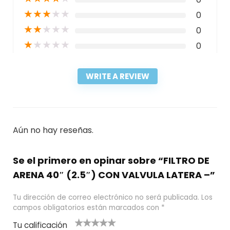
★
★
★
★
★
0
★
★
★
★
★
0
★
★
★
★
★
0
WRITE A REVIEW
Aún no hay reseñas.
Se el primero en opinar sobre “FILTRO DE
ARENA 40″ (2.5″) CON VALVULA LATERA –”
Tu dirección de correo electrónico no será publicada.
Los
campos obligatorios están marcados con
*
Tu calificación