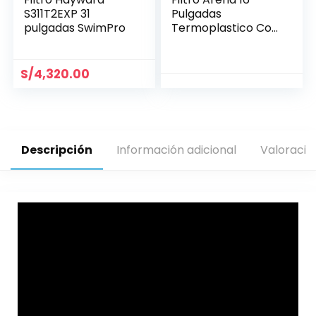
S311T2EXP 31
Pulgadas
pulgadas SwimPro
Termoplastico Con
Valvula USR
S/
4,320.00
Descripción
Información adicional
Valoracio