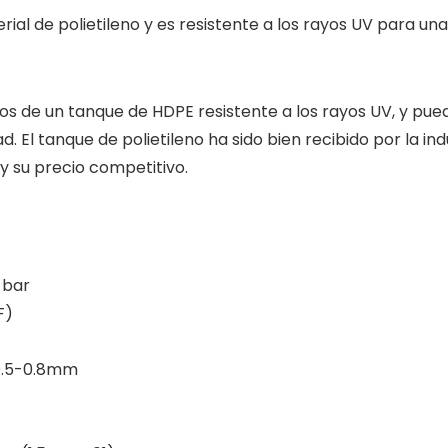
terial de polietileno y es resistente a los rayos UV para u
chos de un tanque de HDPE resistente a los rayos UV, y pued
 El tanque de polietileno ha sido bien recibido por la indus
y su precio competitivo.
 bar
F)
 0.5-0.8mm