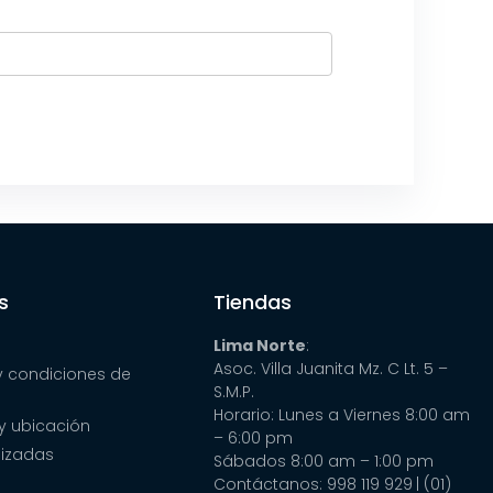
s
Tiendas
Lima Norte
:
Asoc. Villa Juanita Mz. C Lt. 5 –
y condiciones de
S.M.P.
Horario: Lunes a Viernes 8:00 am
y ubicación
– 6:00 pm
lizadas
Sábados 8:00 am – 1:00 pm
Contáctanos: 998 119 929
| (01)