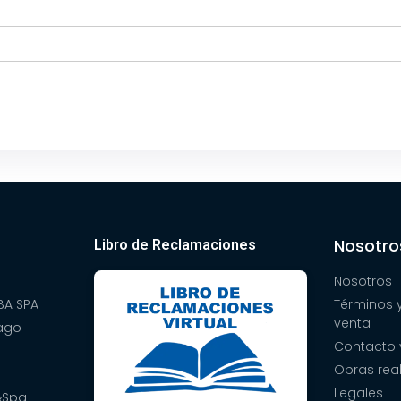
Nosotro
Libro de Reclamaciones
Nosotros
A SPA
Términos 
venta
pago
Contacto 
Obras rea
Legales
&Spa