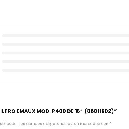
“FILTRO EMAUX MOD. P400 DE 16″ (88011602)”
ublicada.
Los campos obligatorios están marcados con
*