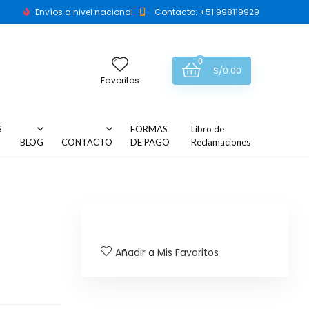
Envíos a nivel nacional
Contacto: +51 998119929
0
S/
0.00
Favoritos
S
FORMAS
Libro de
BLOG
CONTACTO
DE PAGO
Reclamaciones
″
Añadir a Mis Favoritos