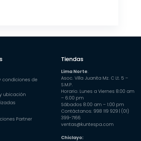
s
Tiendas
Lima Norte
:
Asoc. Villa Juanita Mz. C Lt. 5 –
y condiciones de
S.M.P.
Horario: Lunes a Viernes 8:00 am
y ubicación
– 6:00 pm
lizadas
Sábados 8:00 am – 1:00 pm
Contáctanos: 998 119 929
| (01)
399-7166
ciones Partner
ventas@kuntespa.com
Chiclayo: