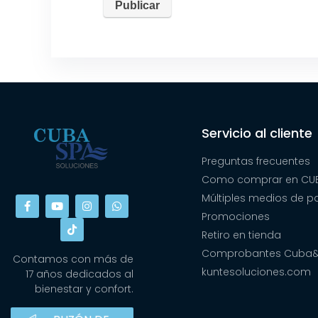
Servicio al cliente
Preguntas frecuentes
Como comprar en CUB
Múltiples medios de 
Promociones
Retiro en tienda
Comprobantes Cuba
Contamos con más de
kuntesoluciones.com
17 años dedicados al
bienestar y confort.