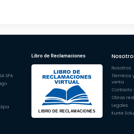
Nosotro
Libro de Reclamaciones
Nosotros
A SPA
Términos 
venta
pago
Contacto 
Obras rea
Legales
&Spa
LIBRO DE RECLAMACIONES
Kunte Solu