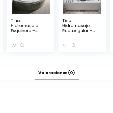
Tina
Tina
Hidromasaje
Hidromasaje
Esquinero –
Rectangular –
CORIAN 130*130
MINIMALISTA IV
150*80
Valoraciones (0)