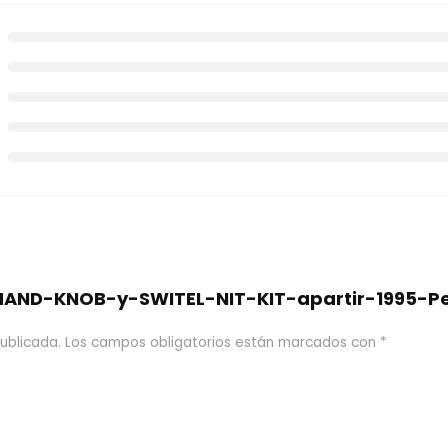
 “HAND-KNOB-y-SWITEL-NIT-KIT-apartir-1995-P
ublicada.
Los campos obligatorios están marcados con
*