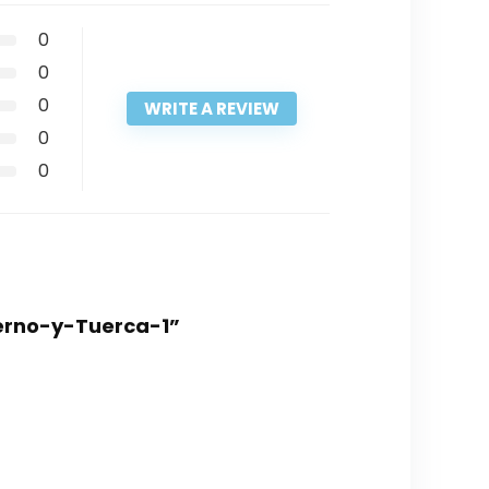
0
0
0
WRITE A REVIEW
0
0
erno-y-Tuerca-1”