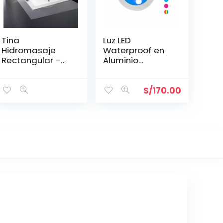
Tina
Luz LED
Hidromasaje
Waterproof en
Rectangular –
Aluminio
MINIMALISTA I
Brillante 60 mm
140*80
S/
170.00