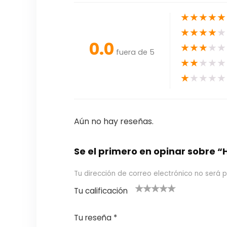
★
★
★
★
★
★
★
★
★
★
0.0
★
★
★
★
★
fuera de 5
★
★
★
★
★
★
★
★
★
★
Aún no hay reseñas.
Se el primero en opinar sobre
Tu dirección de correo electrónico no será p
Tu calificación
1
2
3 de 5
4 de 5
5 de 5
d
de
estrel
estrella
estrellas
Tu reseña
*