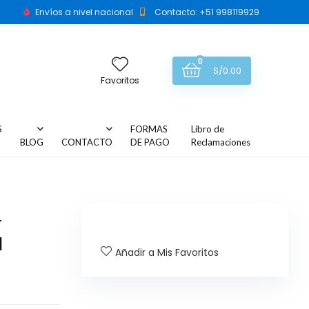
Envíos a nivel nacional
Contacto: +51 998119929
0
S/
0.00
Favoritos
S
FORMAS
Libro de
BLOG
CONTACTO
DE PAGO
Reclamaciones
-
1
Añadir a Mis Favoritos