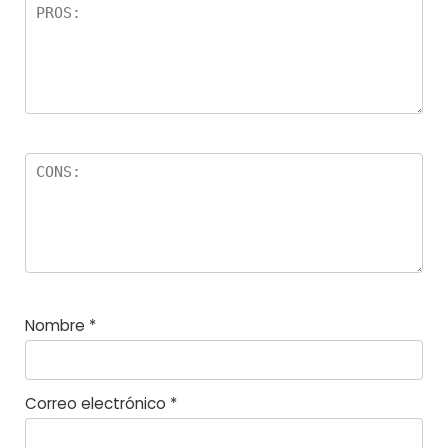
la
s
Nombre
*
Correo electrónico
*