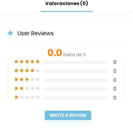
Valoraciones (0)
User Reviews
0.0
fuera de 5
★
★
★
★
★
0
★
★
★
★
★
0
★
★
★
★
★
0
★
★
★
★
★
0
★
★
★
★
★
0
WRITE A REVIEW