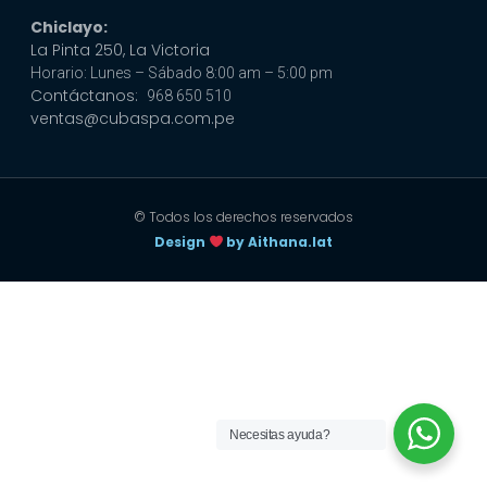
Chiclayo:
La Pinta 250, La Victoria
Horario: Lunes – Sábado 8:00 am – 5:00 pm
Contáctanos:
968 650 510
ventas@cubaspa.com.pe
© Todos los derechos reservados
Design
by Aithana.lat
Necesitas ayuda?