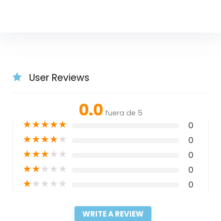
User Reviews
0.0
fuera de 5
★
★
★
★
★
0
★
★
★
★
★
0
★
★
★
★
★
0
★
★
★
★
★
0
★
★
★
★
★
0
WRITE A REVIEW