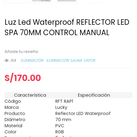
Luz Led Waterproof REFLECTOR LED
SPA 70MM CONTROL MANUAL
Añade tu reseña
314
ILUMINACIÓN
ILUMINACIÓN SAUNA VAPOR
S/
170.00
Característica
Especificación
Código
RFT RAP1
Marca
Lucky
Producto
Reflector LED Waterproof
Diámetro
70 mm
Material
PVC
Color
RGB