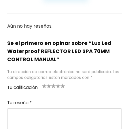
Aún no hay reseñas.
Se el primero en opinar sobre “Luz Led
Waterproof REFLECTOR LED SPA 70MM
CONTROL MANUAL”
Tu dirección de correo electrónico no será publicada.
Los
campos obligatorios están marcados con
*
Tu calificación
1
2
3 de 5
4 de 5
5 de 5
d
de
estrel
estrella
estrellas
Tu reseña
*
e
5
las
s
5
estr
e
ella