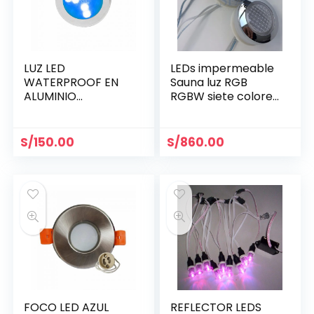
LUZ LED
LEDs impermeable
WATERPROOF EN
Sauna luz RGB
ALUMINIO
RGBW siete colores
BRILLANTE 60 MM
CON CONTROL
CODIG.
REMOTO
03130460009
S/
150.00
S/
860.00
FOCO LED AZUL
REFLECTOR LEDS