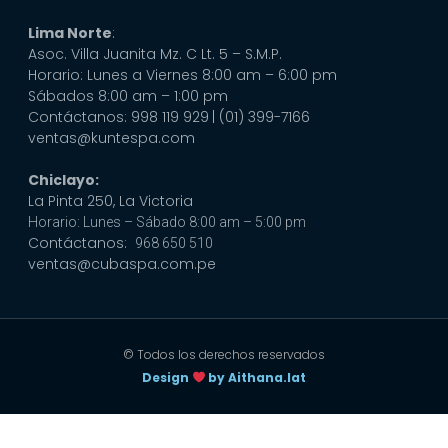
Lima Norte
:
Asoc. Villa Juanita Mz. C Lt. 5 – S.M.P.
Horario: Lunes a Viernes 8:00 am – 6:00 pm
Sábados 8:00 am – 1:00 pm
Contáctanos: 998 119 929
| (01) 399-7166
ventas@kuntespa.com
Chiclayo:
La Pinta 250, La Victoria
Horario: Lunes – Sábado 8:00 am – 5:00 pm
Contáctanos:
968 650 510
ventas@cubaspa.com.pe
© Todos los derechos reservados
Design
by Aithana.lat