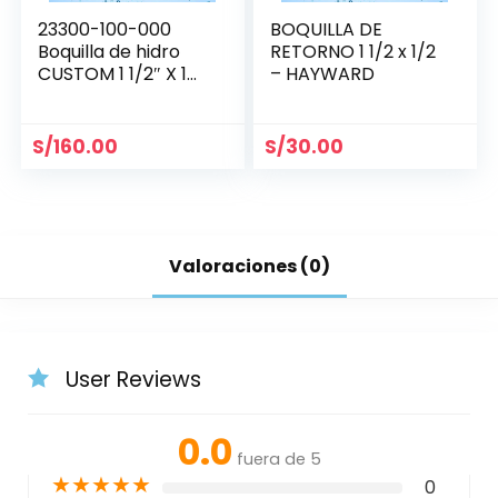
23300-100-000
BOQUILLA DE
Boquilla de hidro
RETORNO 1 1/2 x 1/2
CUSTOM 1 1/2″ X 1
– HAYWARD
1/2″
S/
160.00
S/
30.00
Valoraciones (0)
User Reviews
0.0
fuera de 5
★
★
★
★
★
0