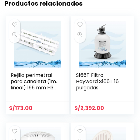
Productos relacionados
Rejilla perimetral
S166T Filtro
para canaleta (1m.
Hayward S166T 16
lineal) 195 mm H35
pulgadas
mm- Aquant
S/
173.00
S/
2,392.00