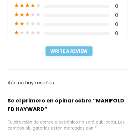
★
★
★
★
★
0
★
★
★
★
★
0
★
★
★
★
★
0
★
★
★
★
★
0
WRITE A REVIEW
Aún no hay reseñas.
Se el primero en opinar sobre “MANIFOLD
FD HAYWARD”
Tu dirección de correo electrónico no será publicada.
Los
campos obligatorios están marcados con
*