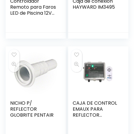
Controlador
Caja de conexión
Remoto para Faros
HAYWARD IM3495
LED de Piscina 12V
DC LED-YAQ-02
NICHO P/
CAJA DE CONTROL
REFLECTOR
EMAUX PARA
GLOBRITE PENTAIR
REFLECTOR
SUBACUATICO CON
CONTROL REMOTO
2*300/220-240V