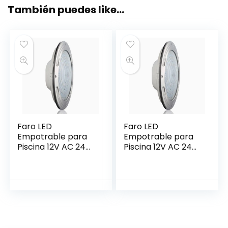
También puedes like…
Faro LED
Faro LED
Empotrable para
Empotrable para
Piscina 12V AC 24W
Piscina 12V AC 24W
Luz Blanca sin Nicho
Multicolor | QW-
| QW-LED024JTB |
LED024JTC | USR
USR