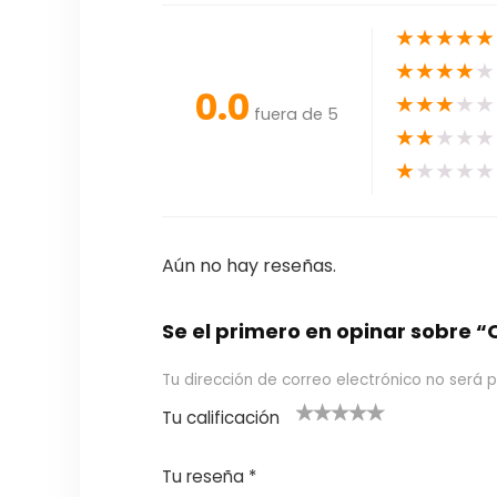
★
★
★
★
★
★
★
★
★
★
0.0
★
★
★
★
★
fuera de 5
★
★
★
★
★
★
★
★
★
★
Aún no hay reseñas.
Se el primero en opinar sobre
Tu dirección de correo electrónico no será p
Tu calificación
1
2
3 de 5
4 de 5
5 de 5
d
de
estrel
estrella
estrellas
Tu reseña
*