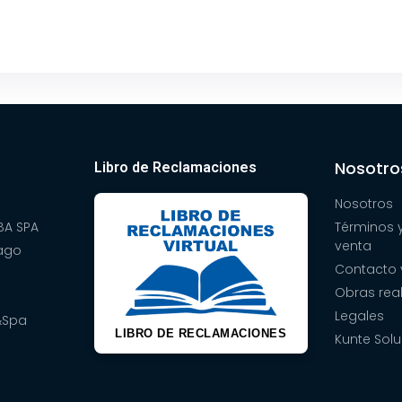
Nosotro
Libro de Reclamaciones
Nosotros
A SPA
Términos 
venta
pago
Contacto 
Obras rea
Legales
&Spa
LIBRO DE RECLAMACIONES
Kunte Solu