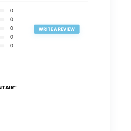
0
0
0
WRITE A REVIEW
0
0
NTAIR”