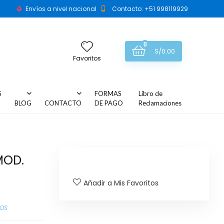
Envíos a nivel nacional
Contacto: +51 998119929
0
S/
0.00
Favoritos
S
FORMAS
Libro de
BLOG
CONTACTO
DE PAGO
Reclamaciones
MOD.
Añadir a Mis Favoritos
TOS