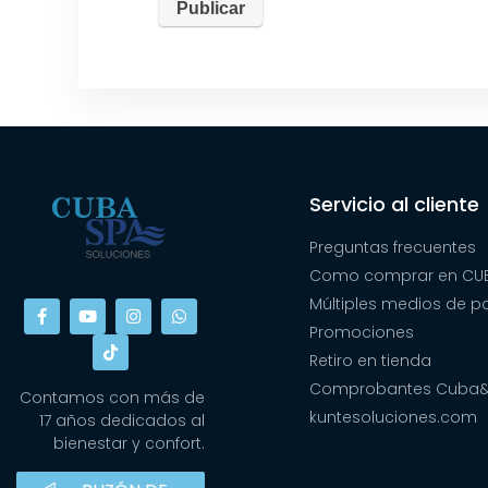
Servicio al cliente
Preguntas frecuentes
Como comprar en CUB
Múltiples medios de 
Promociones
Retiro en tienda
Comprobantes Cuba
Contamos con más de
kuntesoluciones.com
17 años dedicados al
bienestar y confort.