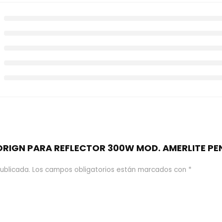
 “ORIGN PARA REFLECTOR 300W MOD. AMERLITE PE
ublicada.
Los campos obligatorios están marcados con
*