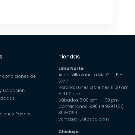
s
Tiendas
Lima Norte
:
Asoc. Villa Juanita Mz. C Lt. 5 –
y condiciones de
S.M.P.
Horario: Lunes a Viernes 8:00 am
y ubicación
– 6:00 pm
lizadas
Sábados 8:00 am – 1:00 pm
Contáctanos: 998 119 929
| (01)
399-7166
ciones Partner
ventas@kuntespa.com
Chiclayo: