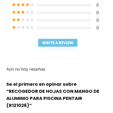
★
★
★
★
★
0
★
★
★
★
★
0
★
★
★
★
★
0
★
★
★
★
★
0
WRITE A REVIEW
Aún no hay reseñas.
Se el primero en opinar sobre
“RECOGEDOR DE HOJAS CON MANGO DE
ALUMINIO PARA PISCINA PENTAIR
(R121026)”