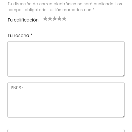
Tu dirección de correo electrónico no será publicada.
Los
campos obligatorios están marcados con
*
Tu calificación
1
2
3 de 5
4 de 5
5 de 5
d
de
estrel
estrella
estrellas
Tu reseña
*
e
5
las
s
5
estr
e
ella
st
s
r
el
la
s