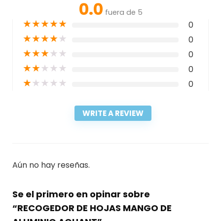
0.0
fuera de 5
★
★
★
★
★
0
★
★
★
★
★
0
★
★
★
★
★
0
★
★
★
★
★
0
★
★
★
★
★
0
WRITE A REVIEW
Aún no hay reseñas.
Se el primero en opinar sobre
“RECOGEDOR DE HOJAS MANGO DE