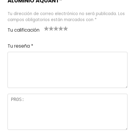
ALUMINIO AQUANT”
Tu dirección de correo electrónico no será publicada.
Los
campos obligatorios están marcados con
*
Tu calificación
1
2
3 de 5
4 de 5
5 de 5
d
de
estrel
estrella
estrellas
Tu reseña
*
e
5
las
s
5
estr
e
ella
st
s
r
el
la
s