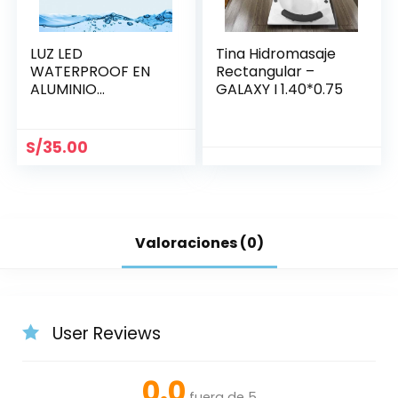
LUZ LED
Tina Hidromasaje
WATERPROOF EN
Rectangular –
ALUMINIO
GALAXY I 1.40*0.75
BRILLANTE 21.5 MM
S/
35.00
Valoraciones (0)
User Reviews
0.0
fuera de 5