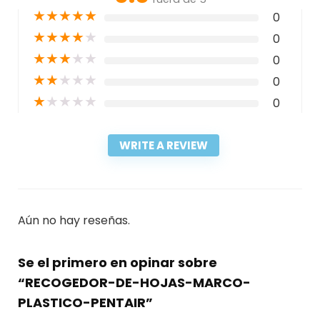
★
★
★
★
★
0
★
★
★
★
★
0
★
★
★
★
★
0
★
★
★
★
★
0
★
★
★
★
★
0
WRITE A REVIEW
Aún no hay reseñas.
Se el primero en opinar sobre
“RECOGEDOR-DE-HOJAS-MARCO-
PLASTICO-PENTAIR”