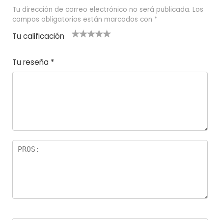
Tu dirección de correo electrónico no será publicada.
Los
campos obligatorios están marcados con
*
Tu calificación
1
2
3 de 5
4 de 5
5 de 5
d
de
estrel
estrella
estrellas
Tu reseña
*
e
5
las
s
5
estr
e
ella
st
s
r
el
la
s