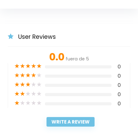
User Reviews
0.0
fuera de 5
★
★
★
★
★
0
★
★
★
★
★
0
★
★
★
★
★
0
★
★
★
★
★
0
★
★
★
★
★
0
WRITE A REVIEW