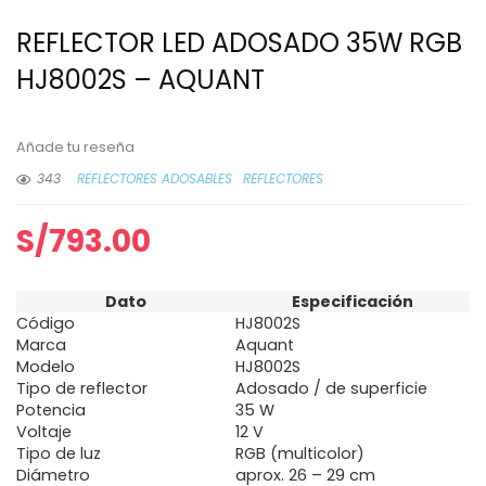
REFLECTOR LED ADOSADO 35W RGB
HJ8002S – AQUANT
Añade tu reseña
343
REFLECTORES ADOSABLES
REFLECTORES
S/
793.00
Dato
Especificación
Código
HJ8002S
Marca
Aquant
Modelo
HJ8002S
Tipo de reflector
Adosado / de superficie
Potencia
35 W
Voltaje
12 V
Tipo de luz
RGB (multicolor)
Diámetro
aprox. 26 – 29 cm