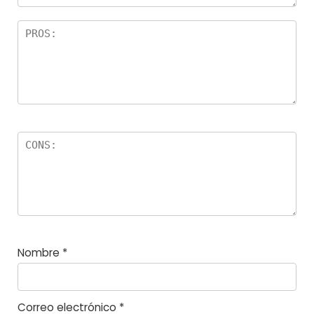
r
el
la
s
Nombre
*
Correo electrónico
*