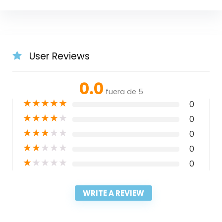
User Reviews
0.0
fuera de 5
★
★
★
★
★
0
★
★
★
★
★
0
★
★
★
★
★
0
★
★
★
★
★
0
★
★
★
★
★
0
WRITE A REVIEW