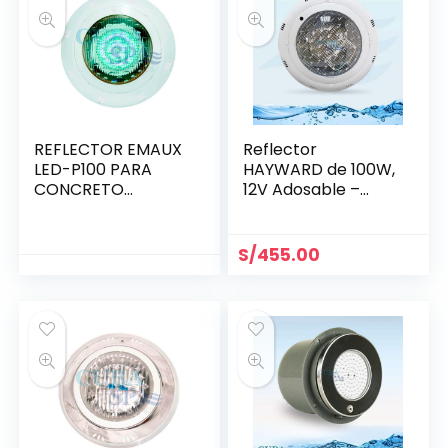
REFLECTOR EMAUX
Reflector
LED-P100 PARA
HAYWARD de 100W,
CONCRETO
12V Adosable –
8W/12V.
Halogeno
(88041952C)
S/
455.00