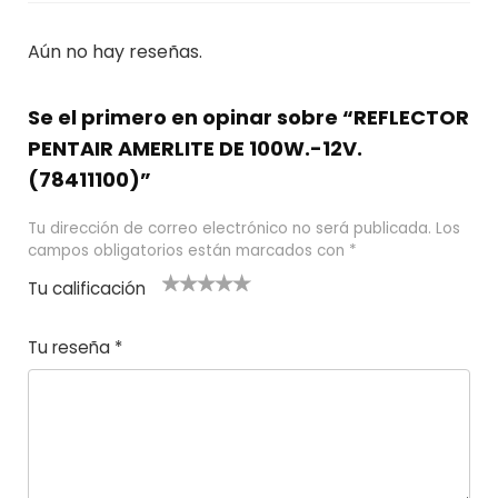
Aún no hay reseñas.
Se el primero en opinar sobre “REFLECTOR
PENTAIR AMERLITE DE 100W.-12V.
(78411100)”
Tu dirección de correo electrónico no será publicada.
Los
campos obligatorios están marcados con
*
Tu calificación
1
2
3 de 5
4 de 5
5 de 5
d
de
estrel
estrella
estrellas
Tu reseña
*
e
5
las
s
5
estr
e
ella
st
s
r