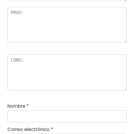
el
la
s
Nombre
*
Correo electrónico
*