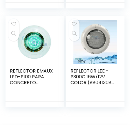
REFLECTOR EMAUX
REFLECTOR LED-
LED-P100 PARA
P300C 16W/12V.
CONCRETO
COLOR (88041308)
8W/12V.
C/CONTROL –
(88041952C)
EMAUX