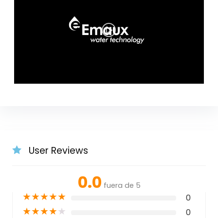
User Reviews
0.0
fuera de 5
★
★
★
★
★
0
★
★
★
★
★
0