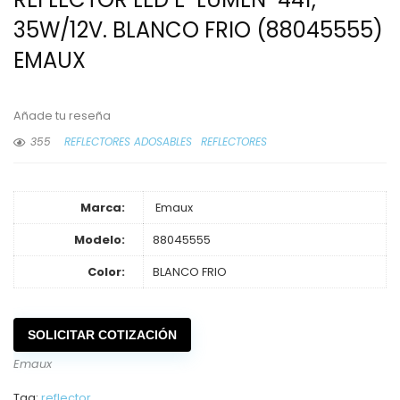
35W/12V. BLANCO FRIO (88045555)
EMAUX
Añade tu reseña
355
REFLECTORES ADOSABLES
REFLECTORES
Marca:
Emaux
Modelo:
88045555
Color:
BLANCO FRIO
SOLICITAR COTIZACIÓN
Emaux
Tag:
reflector