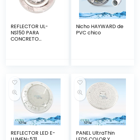
REFLECTOR UL-
Nicho HAYWARD de
NS150 PARA
PVC chico
CONCRETO
150W/12V.
(88043703) INOX.
REFLECTOR LED E-
PANEL UltraThin
LUMEN-531,
LEDS COLOR Y