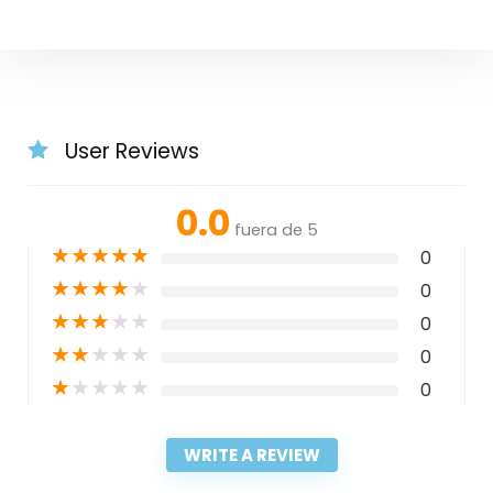
User Reviews
0.0
fuera de 5
★
★
★
★
★
0
★
★
★
★
★
0
★
★
★
★
★
0
★
★
★
★
★
0
★
★
★
★
★
0
WRITE A REVIEW