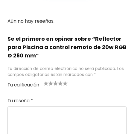
Aún no hay reseñas.
Se el primero en opinar sobre “Reflector
para Piscina a control remoto de 20w RGB
Ø 260 mm”
Tu dirección de correo electrónico no será publicada.
Los
campos obligatorios están marcados con
*
Tu calificación
1
2
3 de 5
4 de 5
5 de 5
d
de
estrel
estrella
estrellas
Tu reseña
*
e
5
las
s
5
estr
e
ella
st
s