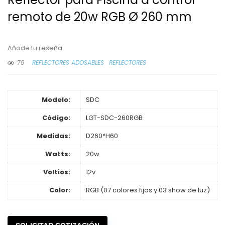
remoto de 20w RGB Ø 260 mm
Añade tu reseña
79
REFLECTORES ADOSABLES
REFLECTORES
Modelo:
SDC
Código:
LGT-SDC-260RGB
Medidas:
D260*H60
Watts:
20w
Voltios:
12v
Color:
RGB (07 colores fijos y 03 show de luz)