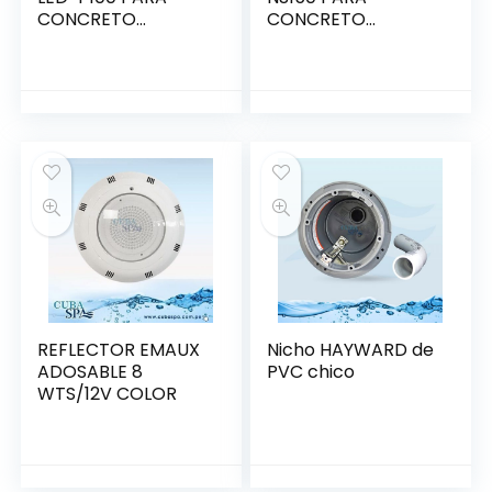
CONCRETO
CONCRETO
8W/12V.
150W/12V.
(88041952C)
(88043703) INOX.
REFLECTOR EMAUX
Nicho HAYWARD de
ADOSABLE 8
PVC chico
WTS/12V COLOR