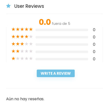
User Reviews
0.0
fuera de 5
★
★
★
★
★
0
★
★
★
★
★
0
★
★
★
★
★
0
★
★
★
★
★
0
★
★
★
★
★
0
WRITE A REVIEW
Aún no hay reseñas.