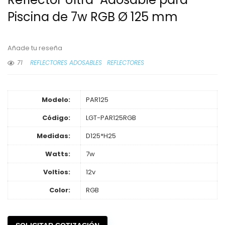
Piscina de 7w RGB Ø 125 mm
Añade tu reseña
71
REFLECTORES ADOSABLES
REFLECTORES
Modelo:
PAR125
Código:
LGT-PAR125RGB
Medidas:
D125*H25
Watts:
7w
Voltios:
12v
Color:
‎RGB