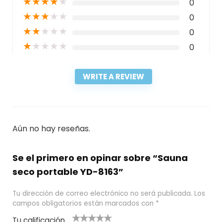
★
★
★
★
★
0
★
★
★
★
★
0
★
★
★
★
★
0
★
★
★
★
★
0
WRITE A REVIEW
Aún no hay reseñas.
Se el primero en opinar sobre “Sauna
seco portable YD-8163”
Tu dirección de correo electrónico no será publicada.
Los
campos obligatorios están marcados con
*
Tu calificación