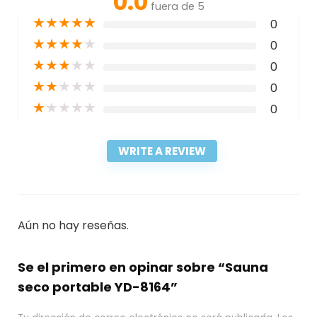
0.0
fuera de 5
★
★
★
★
★
0
★
★
★
★
★
0
★
★
★
★
★
0
★
★
★
★
★
0
★
★
★
★
★
0
WRITE A REVIEW
Aún no hay reseñas.
Se el primero en opinar sobre “Sauna
seco portable YD-8164”