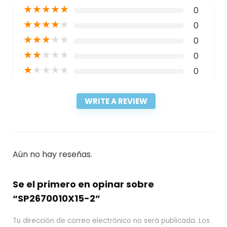
★
★
★
★
★
0
★
★
★
★
★
0
★
★
★
★
★
0
★
★
★
★
★
0
★
★
★
★
★
0
WRITE A REVIEW
Aún no hay reseñas.
Se el primero en opinar sobre
“SP2670010X15-2”
Tu dirección de correo electrónico no será publicada.
Los