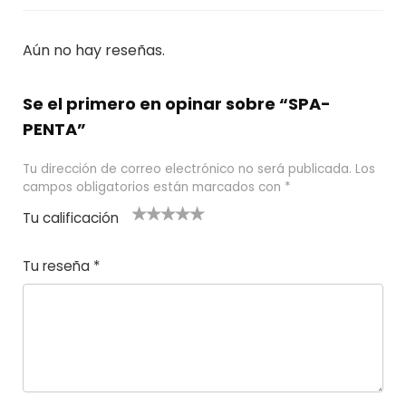
Aún no hay reseñas.
Se el primero en opinar sobre “SPA-
PENTA”
Tu dirección de correo electrónico no será publicada.
Los
campos obligatorios están marcados con
*
Tu calificación
1
2
3 de 5
4 de 5
5 de 5
d
de
estrel
estrella
estrellas
Tu reseña
*
e
5
las
s
5
estr
e
ella
st
s
r