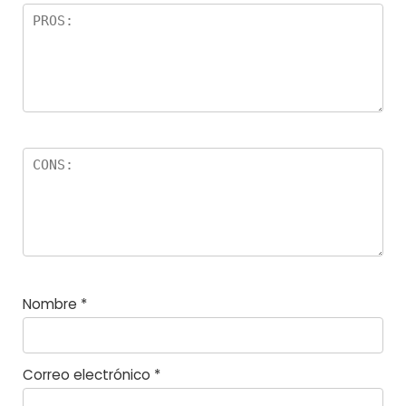
el
la
s
Nombre
*
Correo electrónico
*