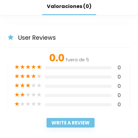
Valoraciones (0)
User Reviews
0.0
fuera de 5
★
★
★
★
★
0
★
★
★
★
★
0
★
★
★
★
★
0
★
★
★
★
★
0
★
★
★
★
★
0
WRITE A REVIEW