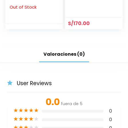
Out of Stock
S/
170.00
Valoraciones (0)
User Reviews
0.0
fuera de 5
★
★
★
★
★
0
★
★
★
★
★
0
★
★
★
★
★