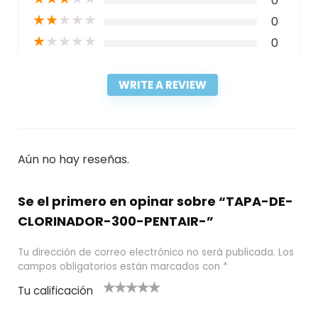
0
★
★
★
★
★
0
★
★
★
★
★
0
WRITE A REVIEW
Aún no hay reseñas.
Se el primero en opinar sobre “TAPA-DE-
CLORINADOR-300-PENTAIR-”
Tu dirección de correo electrónico no será publicada.
Los
campos obligatorios están marcados con
*
Tu calificación
1
2
3 de 5
4 de 5
5 de 5