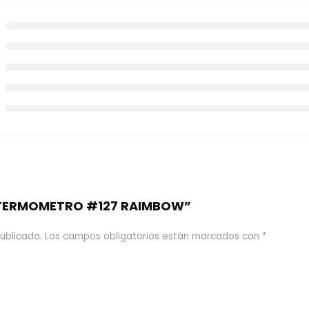
e “TERMOMETRO #127 RAIMBOW”
ublicada.
Los campos obligatorios están marcados con
*