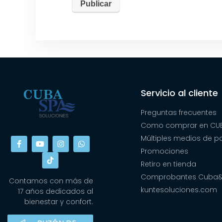
Servicio al cliente
Preguntas frecuentes
Como comprar en CUB
Múltiples medios de 
Promociones
Retiro en tienda
Comprobantes Cuba
Contamos con más de
kuntesoluciones.com
17 años dedicados al
bienestar y confort.