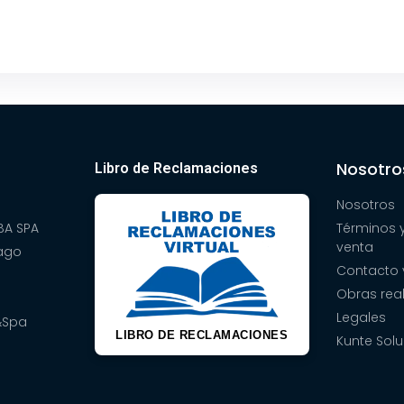
Nosotro
Libro de Reclamaciones
Nosotros
A SPA
Términos 
venta
pago
Contacto 
Obras rea
Legales
&Spa
LIBRO DE RECLAMACIONES
Kunte Solu