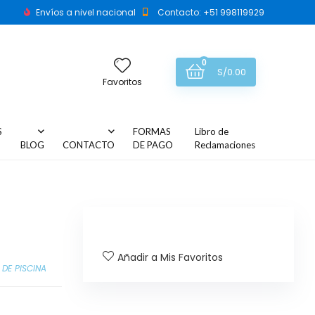
Envíos a nivel nacional
Contacto: +51 998119929
0
S/
0.00
Favoritos
S
FORMAS
Libro de
BLOG
CONTACTO
DE PAGO
Reclamaciones
Añadir a Mis Favoritos
 DE PISCINA