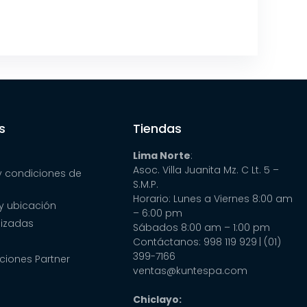
s
Tiendas
Lima Norte
:
Asoc. Villa Juanita Mz. C Lt. 5 –
y condiciones de
S.M.P.
Horario: Lunes a Viernes 8:00 am
y ubicación
– 6:00 pm
lizadas
Sábados 8:00 am – 1:00 pm
Contáctanos: 998 119 929
| (01)
399-7166
ciones Partner
ventas@kuntespa.com
Chiclayo: