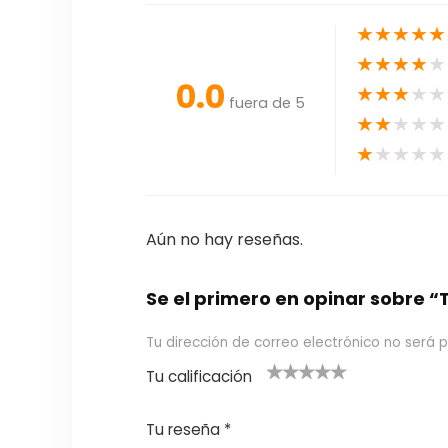
★
★
★
★
★
★
★
★
★
★
0.0
★
★
★
★
★
fuera de 5
★
★
★
★
★
★
★
★
★
★
Aún no hay reseñas.
Se el primero en opinar sobr
Tu dirección de correo electrónico no será p
Tu calificación
1
2
3 de 5
4 de 5
5 de 5
d
de
estrel
estrella
estrellas
Tu reseña
*