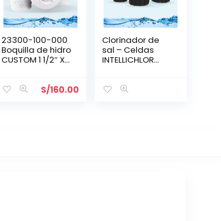
23300-100-000
Clorinador de
Boquilla de hidro
sal – Celdas
CUSTOM 1 1/2″ X 1
INTELLICHLOR
1/2″
IC40
S/
160.00