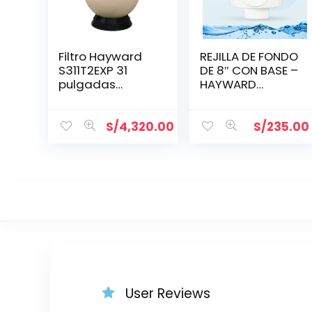
Filtro Hayward
REJILLA DE FONDO
S311T2EXP 31
DE 8″ CON BASE –
pulgadas
HAYWARD
SwimPro
WG1051AV
S/
4,320.00
S/
235.00
User Reviews