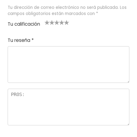
Tu dirección de correo electrónico no será publicada.
Los
campos obligatorios están marcados con
*
Tu calificación
1
2
3 de 5
4 de 5
5 de 5
d
de
estrel
estrella
estrellas
Tu reseña
*
e
5
las
s
5
estr
e
ella
st
s
r
el
la
s