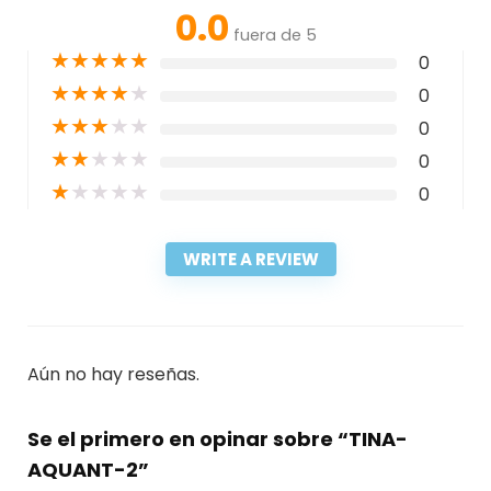
0.0
fuera de 5
★
★
★
★
★
0
★
★
★
★
★
0
★
★
★
★
★
0
★
★
★
★
★
0
★
★
★
★
★
0
WRITE A REVIEW
Aún no hay reseñas.
Se el primero en opinar sobre “TINA-
AQUANT-2”