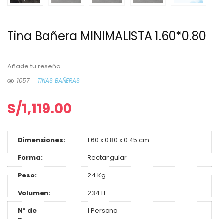
Tina Bañera MINIMALISTA 1.60*0.80
Añade tu reseña
1057
TINAS BAÑERAS
S/
1,119.00
Dimensiones:
1.60 x 0.80 x 0.45 cm
Forma:
Rectangular
Peso:
24 Kg
Volumen:
234 Lt
Nº de
1 Persona