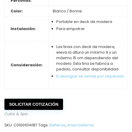
Personas:
Color:
Blanco / Bonne
Portable en deck de madera
Instalación:
Para empotrar
Las tinas con deck de madera,
eleva la altura un mínimo 9 y un
máximo 15 cm dependiendo del
modelo. Esta tina se fabrica a
Consideración:
pedido, consultar disponibilidad
El desagüe se vende por separado
SOLICITAR COTIZACIÓN
Cuba & Spa
SKU:
C01001014187
Tags:
Bañeras
,
tinas bañeras