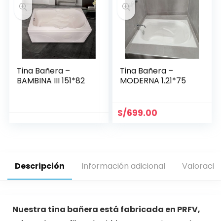
Tina Bañera –
Tina Bañera –
BAMBINA III 151*82
MODERNA 1.21*75
S/
699.00
Descripción
Información adicional
Valoracio
Nuestra tina bañera está fabricada en PRFV,