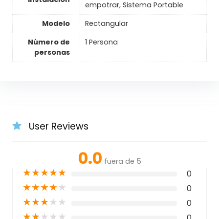
empotrar, Sistema Portable
Modelo
Rectangular
Número de
1 Persona
personas
User Reviews
0.0
fuera de 5
★
★
★
★
★
0
★
★
★
★
★
0
★
★
★
★
★
0
★
★
★
★
★
0