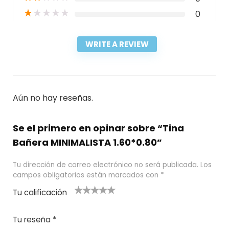
★
★
★
★
★
0
WRITE A REVIEW
Aún no hay reseñas.
Se el primero en opinar sobre “Tina
Bañera MINIMALISTA 1.60*0.80”
Tu dirección de correo electrónico no será publicada.
Los
campos obligatorios están marcados con
*
Tu calificación
1
2
3 de 5
4 de 5
5 de 5
d
de
estrel
estrella
estrellas
Tu reseña
*