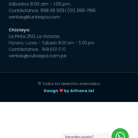
Sábados 8:00 am – 1:00 pm
Contáctanos: 998 119 929
| (01) 399-7166
ventas@kuntespa.com
Chiclayo:
La Pinta 250, La Victoria
Horario: Lunes – Sábado 8:00 am – 5:00 pm
Contáctanos:
968 650 510
ventas@cubaspa.com.pe
© Todos los derechos reservados
Design
by Aithana.lat
Necesitas ayuda?