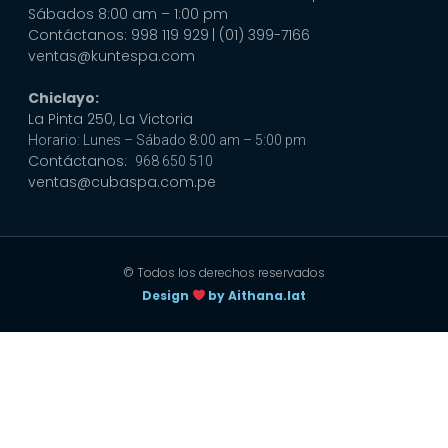
Sábados 8:00 am – 1:00 pm
Contáctanos: 998 119 929
| (01) 399-7166
ventas@kuntespa.com
Chiclayo:
La Pinta 250, La Victoria
Horario: Lunes – Sábado 8:00 am – 5:00 pm
Contáctanos:
968 650 510
ventas@cubaspa.com.pe
© Todos los derechos reservados
Design
by Aithana.lat