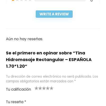
0
WRITE A REVIEW
Aún no hay reseñas.
Se el primero en opinar sobre “Tina
Hidromasaje Rectangular – ESPAÑOLA
1.70*1.20”
Tu dirección de correo electrónico no será publicada.
Los
campos obligatorios están marcados con
*
Tu calificación
1
2
3 de 5
4 de 5
5 de 5
d
de
estrel
estrella
estrellas
Tu reseña
*