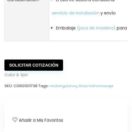
servicio de instalación
y envío
Embalaje
(java de madera)
para en
SOLICITAR COTIZACIÓN
Cuba & Spa
SKU:
C01001011738
Tags:
rectangulares
,
tinas hidromasaje
Añadir a Mis Favoritos