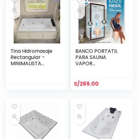
Tina Hidromasaje
BANCO PORTATIL
Rectangular –
PARA SAUNA
MINIMALISTA
VAPOR
1.50*0.70
0.36X0.42X0.35
S/
269.00