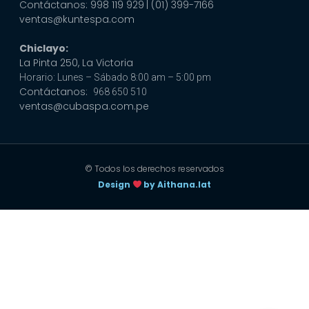
Contáctanos: 998 119 929
| (01) 399-7166
ventas@kuntespa.com
Chiclayo:
La Pinta 250, La Victoria
Horario: Lunes – Sábado 8:00 am – 5:00 pm
Contáctanos:
968 650 510
ventas@cubaspa.com.pe
© Todos los derechos reservados
Design
by Aithana.lat