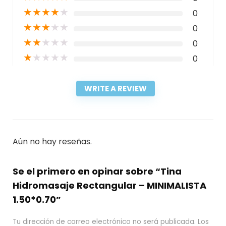
★
★
★
★
★
0
★
★
★
★
★
0
★
★
★
★
★
0
★
★
★
★
★
0
WRITE A REVIEW
Aún no hay reseñas.
Se el primero en opinar sobre “Tina
Hidromasaje Rectangular – MINIMALISTA
1.50*0.70”
Tu dirección de correo electrónico no será publicada.
Los