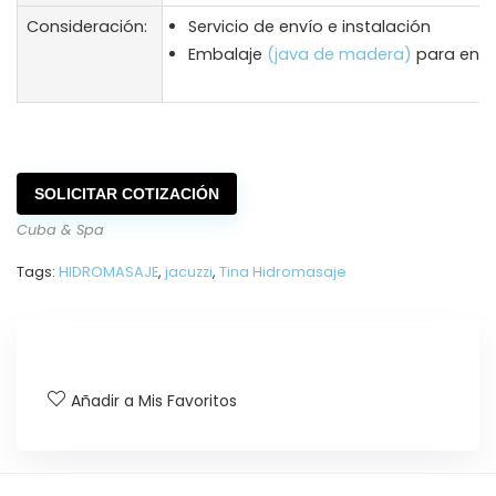
Consideración:
Servicio de envío e instalación
Embalaje
(java de madera)
para enví
SOLICITAR COTIZACIÓN
Cuba & Spa
Tags:
HIDROMASAJE
,
jacuzzi
,
Tina Hidromasaje
Añadir a Mis Favoritos