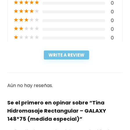
★
★
★
★
★
0
★
★
★
★
★
0
★
★
★
★
★
0
★
★
★
★
★
0
★
★
★
★
★
0
WRITE A REVIEW
Aún no hay reseñas.
Se el primero en opinar sobre “Tina
Hidromasaje Rectangular – GALAXY
148*75 (medida especial)”