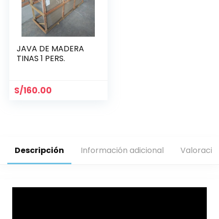
JAVA DE MADERA
TINAS 1 PERS.
S/
160.00
Descripción
Información adicional
Valoracio