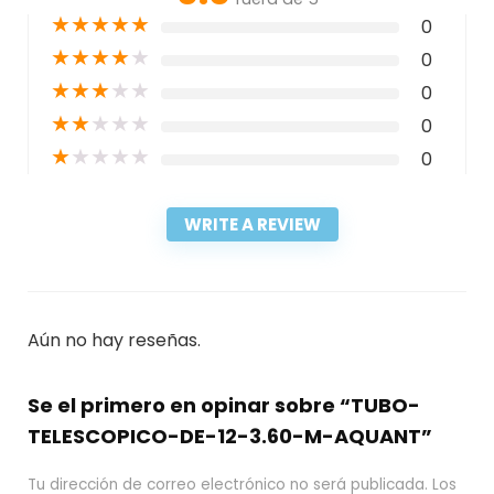
★
★
★
★
★
0
★
★
★
★
★
0
★
★
★
★
★
0
★
★
★
★
★
0
★
★
★
★
★
0
WRITE A REVIEW
Aún no hay reseñas.
Se el primero en opinar sobre “TUBO-
TELESCOPICO-DE-12-3.60-M-AQUANT”
Tu dirección de correo electrónico no será publicada.
Los