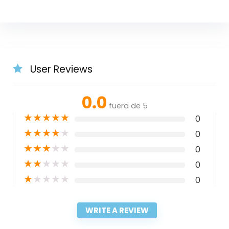
User Reviews
0.0
fuera de 5
★
★
★
★
★
0
★
★
★
★
★
0
★
★
★
★
★
0
★
★
★
★
★
0
★
★
★
★
★
0
WRITE A REVIEW