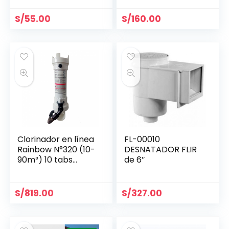
S/
55.00
S/
160.00
Clorinador en línea
FL-00010
Rainbow N°320 (10-
DESNATADOR FLIR
90m³) 10 tabs
de 6″
R171096
S/
819.00
S/
327.00