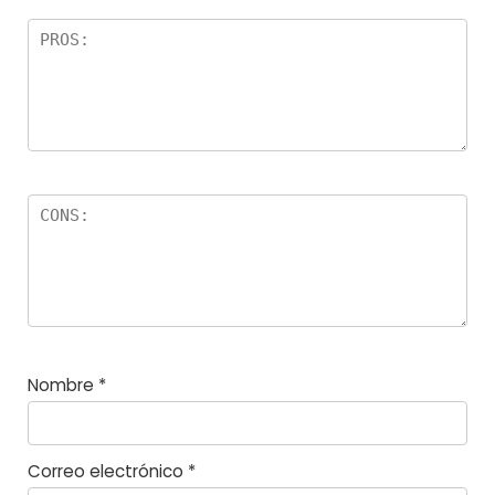
el
la
s
Nombre
*
Correo electrónico
*