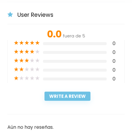
User Reviews
0.0
fuera de 5
★
★
★
★
★
0
★
★
★
★
★
0
★
★
★
★
★
0
★
★
★
★
★
0
★
★
★
★
★
0
WRITE A REVIEW
Aún no hay reseñas.