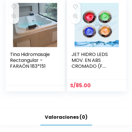
Tina Hidromasaje
JET HIDRO LEDS
Rectangular –
MOV. EN ABS
FARAÓN 183*151
CROMADO (F.
MANUAL 6
COLORES) (1X1/2)»
«LG»
S/
85.00
Valoraciones (0)