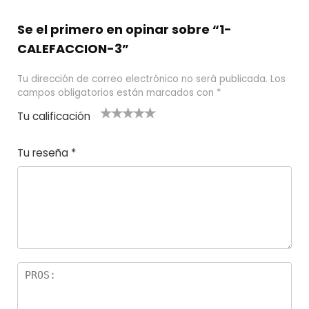
Se el primero en opinar sobre “1-
CALEFACCION-3”
Tu dirección de correo electrónico no será publicada.
Los
campos obligatorios están marcados con
*
Tu calificación
1
2
3 de 5
4 de 5
5 de 5
d
de
estrel
estrella
estrellas
Tu reseña
*
e
5
las
s
5
estr
e
ella
st
s
r
el
la
s