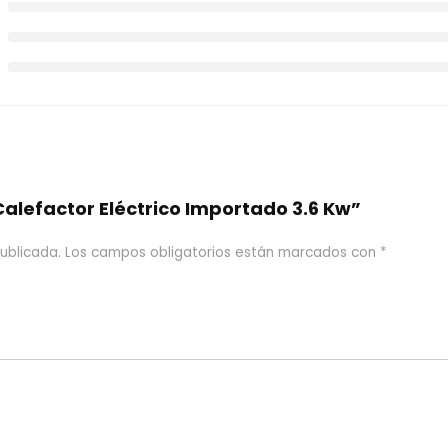
Calefactor Eléctrico Importado 3.6 Kw”
ublicada.
Los campos obligatorios están marcados con
*