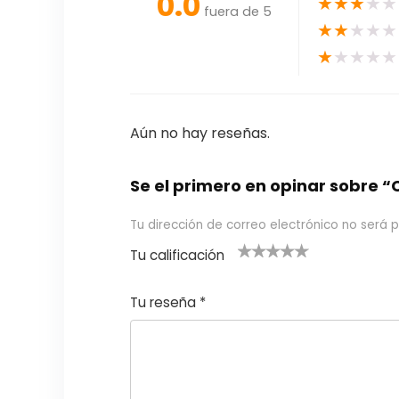
0.0
★
★
★
★
★
fuera de 5
★
★
★
★
★
★
★
★
★
★
Aún no hay reseñas.
Se el primero en opinar sobre “
Tu dirección de correo electrónico no será p
Tu calificación
1
2
3 de 5
4 de 5
5 de 5
d
de
estrel
estrella
estrellas
Tu reseña
*
e
5
las
s
5
estr
e
ella
st
s