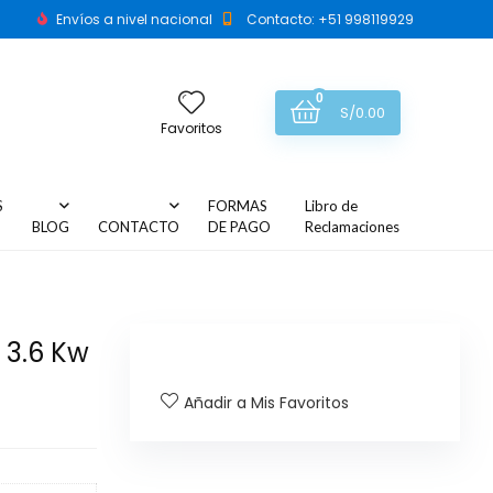
Envíos a nivel nacional
Contacto: +51 998119929
0
S/
0.00
Favoritos
S
FORMAS
Libro de
BLOG
CONTACTO
DE PAGO
Reclamaciones
 3.6 Kw
Añadir a Mis Favoritos