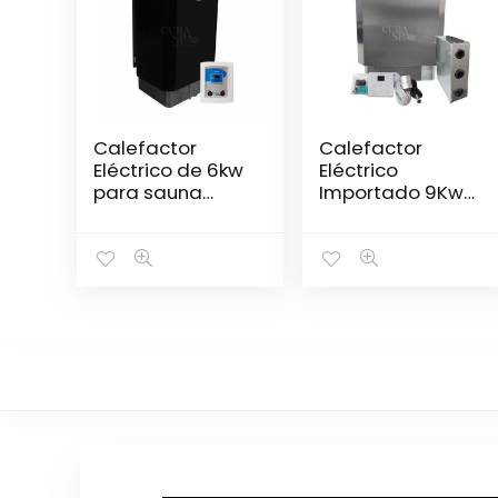
Calefactor
Calefactor
Eléctrico de 6kw
Eléctrico
para sauna
Importado 9Kw
seco
con control –
Steamtec