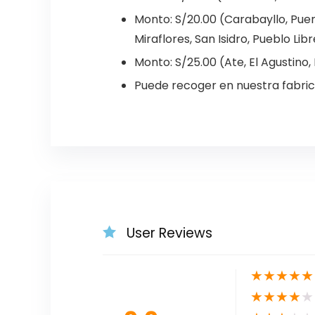
Monto: S/20.00 (Carabayllo, Puent
Miraflores, San Isidro, Pueblo Libr
Monto: S/25.00 (Ate, El Agustino, L
Puede recoger en nuestra fabric
User Reviews
★
★
★
★
★
★
★
★
★
★