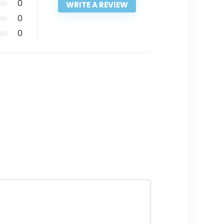
0
WRITE A REVIEW
0
0